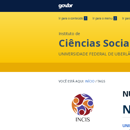
GOVBR
Ir para o conteúdo
1
Ir para o menu
2
Ir pa
Instituto de
Ciências Socia
UNIVERSIDADE FEDERAL DE UBERL
INÍCIO
/
TAGS
N
N
UN