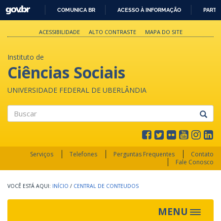
GOVBR
COMUNICA BR
ACESSO À INFORMAÇÃO
PARTI
IR
PARA
ACESSIBILIDADE
ALTO CONTRASTE
MAPA DO SITE
O
CONTEÚDO
Instituto de
Ciências Sociais
UNIVERSIDADE FEDERAL DE UBERLÂNDIA
Buscar
Serviços
Telefones
Perguntas Frequentes
Contato
Fale Conosco
INÍCIO
/
CENTRAL DE CONTEUDOS
MENU
Toggle