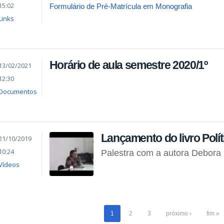
15:02
Formulário de Pré-Matrícula em Monografia
Links
Horário de aula semestre 2020/1º
13/02/2021
12:30
Documentos
Lançamento do livro Polít
21/10/2019
10:24
Palestra com a autora Debora
Vídeos
1
2
3
próximo ›
fim »