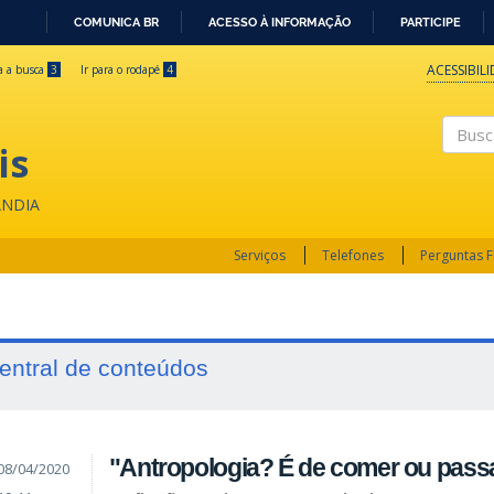
COMUNICA BR
ACESSO À INFORMAÇÃO
PARTICIPE
IR
PARA
ACESSIBIL
ra a busca
3
Ir para o rodapé
4
O
CONTEÚDO
is
Buscar
ÂNDIA
Serviços
Telefones
Perguntas 
entral de conteúdos
"Antropologia? É de comer ou pass
08/04/2020