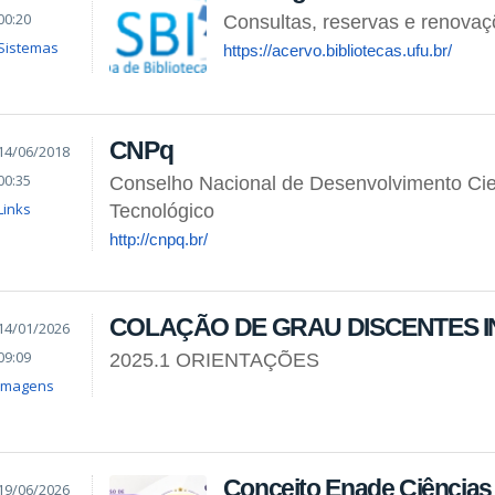
00:20
Consultas, reservas e renova
Sistemas
https://acervo.bibliotecas.ufu.br/
CNPq
14/06/2018
00:35
Conselho Nacional de Desenvolvimento Cien
Links
Tecnológico
http://cnpq.br/
COLAÇÃO DE GRAU DISCENTES I
14/01/2026
09:09
2025.1 ORIENTAÇÕES
Imagens
Conceito Enade Ciências 
19/06/2026