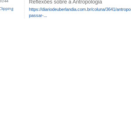
10:44
Reflexões sobre a Antropologia
Clipping
https://diariodeuberlandia.com.br/coluna/3641/antrop
passar-...