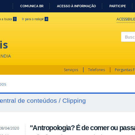
COMUNICA BR
ACESSO À INFORMAÇÃO
PARTICIPE
IR
PARA
ACESSIBIL
ra a busca
3
Ir para o rodapé
4
O
CONTEÚDO
is
Buscar
ÂNDIA
Serviços
Telefones
Perguntas 
UDOS
entral de conteúdos / Clipping
"Antropologia? É de comer ou pass
08/04/2020