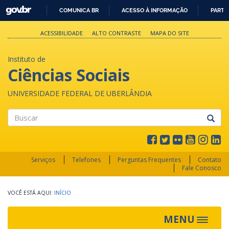
GOVBR
COMUNICA BR
ACESSO À INFORMAÇÃO
PARTI
IR
PARA
ACESSIBILIDADE
ALTO CONTRASTE
MAPA DO SITE
O
CONTEÚDO
Instituto de
Ciências Sociais
UNIVERSIDADE FEDERAL DE UBERLÂNDIA
Buscar
Serviços
Telefones
Perguntas Frequentes
Contato
Fale Conosco
INÍCIO
MENU
Toggle