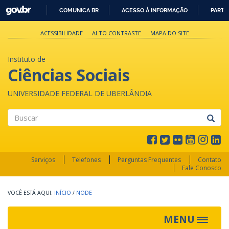
GOVBR
COMUNICA BR
ACESSO À INFORMAÇÃO
PARTI
IR
PARA
ACESSIBILIDADE
ALTO CONTRASTE
MAPA DO SITE
O
CONTEÚDO
Instituto de
Ciências Sociais
UNIVERSIDADE FEDERAL DE UBERLÂNDIA
Buscar
Serviços
Telefones
Perguntas Frequentes
Contato
Fale Conosco
INÍCIO
/
NODE
MENU
Toggle