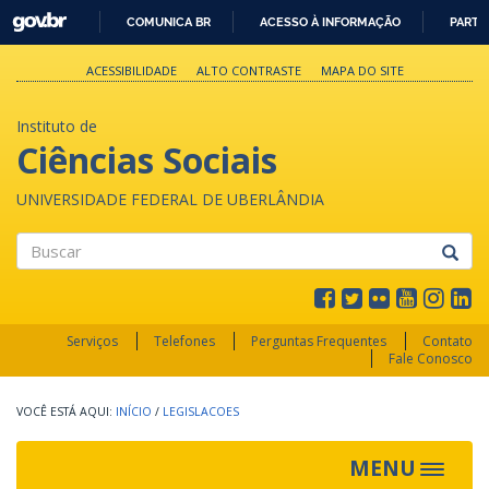
GOVBR
COMUNICA BR
ACESSO À INFORMAÇÃO
PARTI
IR
PARA
ACESSIBILIDADE
ALTO CONTRASTE
MAPA DO SITE
O
CONTEÚDO
Instituto de
Ciências Sociais
UNIVERSIDADE FEDERAL DE UBERLÂNDIA
Buscar
Serviços
Telefones
Perguntas Frequentes
Contato
Fale Conosco
INÍCIO
/
LEGISLACOES
MENU
Toggle