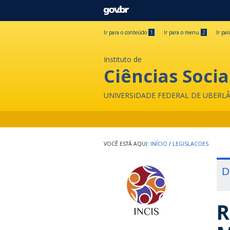
GOVBR
Ir para o conteúdo
1
Ir para o menu
2
Ir pa
Instituto de
Ciências Socia
UNIVERSIDADE FEDERAL DE UBERL
INÍCIO
/
LEGISLACOES
D
R