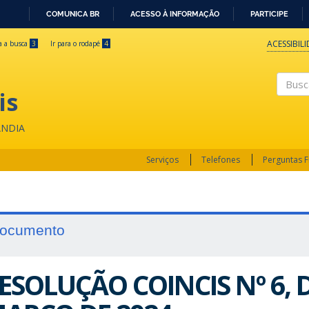
COMUNICA BR
ACESSO À INFORMAÇÃO
PARTICIPE
IR
PARA
ACESSIBIL
ra a busca
3
Ir para o rodapé
4
O
CONTEÚDO
is
Buscar
ÂNDIA
Serviços
Telefones
Perguntas 
ocumento
ESOLUÇÃO COINCIS Nº 6, D